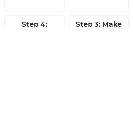
Step 4:
Step 3: Make
Research
a List of
Suppliers
Essentials
Look for a trusted
Focus on must-
salon products
have items like
wholesale in
chairs, styling
Kuwait supplier
stations, and
who offers quality
shampoo units
and variety.
before buying
additional
furniture.