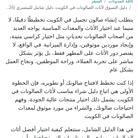
كافة المدونات
السفر
دليل التسوق لأثاث الصالونات في الكويت: دليل شامل للمشتري (2026)
يتطلب إنشاء صالون تجميل في الكويت تخطيطًا دقيقًا، لا
سيما عند اختيار الأثاث والمعدات المناسبة. يواجه العديد
من أصحاب الصالونات تحدياتٍ مثل اختيار كراسي متينة،
وإيجاد موردين موثوقين، وإدارة الميزانية. في الواقع، لا
يقتصر دور الأثاث على المظهر فقط، بل يؤثر بشكل
مباشر على تجربة العملاء، وراحة الموظفين، ونجاح العمل
بشكل عام.
إذا كنت تخطط لافتتاح صالونك أو تطويره، فإن الخطوة
الأولى هي اتباع دليل شراء مناسب لأثاث الصالونات في
الكويت. يشمل ذلك اختيار منتجات عالية الجودة، وفهم
احتياجات صالونك، والشراء من مورد موثوق لمعدات
الصالونات في الكويت.
في هذا الدليل الشامل، ستتعلم كيفية اختيار أفضل أثاث
الصالونات، وما هي المستلزمات التي تحتاجها، وأين