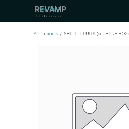
Skip to Content
About Us
Our Distributo
All Products
SHIFT - FRUITS (set BLUE BOX)