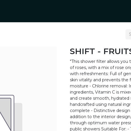
rs
Product Categories
Blogs
Contact Us
SHIFT - FRUIT
"This shower filter allows you
of roses, with a mix of rose o
with refreshments: Full of gent
skin vitality and prevents the
moisture - Chlorine removal: 
ingredients, Vitamin C is mixe
and create smooth, hydrated s
handcrafted using natural ing
complete - Distinctive design
addition to the interior desig
through optimum water press
public showers Suitable For: 