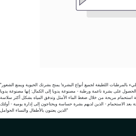
"يتيح لك فلتر الدش هذا تجربة الرائحة المميزة والفريدة من نوعها للورود ، مع مزيج من أصل الورد ونوتات الأعشاب الطازجة. ملامح: - مليء بالمرطبات: مليء بالمرطبات اللطيفة لجميع أنواع البشرة! يمنح بشرتك الحيوية ويمنع الشعور
الحصول على بشرة ناعمة ورطبة - مصنوعة يدويا إلى الكمال: إنها مصنوعة يدويا
بة استحمام مريحة من خلال ضغط الماء الأمثل وتدفق المياه بشكل أكثر سلاسة
 بعد الاستحمام - الذين لديهم بشرة حساسة ويحتاجون إلى إدارة يومية - أولئك
الذين يعتنون بالأطفال والنساء الحوامل"